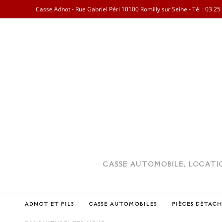
Casse Adnot - Rue Gabriel Péri 10100 Romilly sur Seine - Tél :
03 25
CASSE AUTOMOBILE, LOCATIO
ADNOT ET FILS
CASSE AUTOMOBILES
PIÈCES DÉTACH